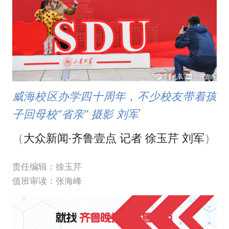
威海校区办学四十周年，不少校友带着孩
子回母校“省亲” 摄影 刘军
（
大众新闻·齐鲁壹点 记者 徐玉芹 刘军
）
责任编辑：徐玉芹
值班审读：张海峰