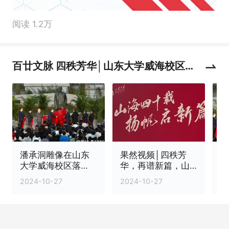
阅读 1.2万
百廿文脉 四秩芳华│山东大学威海校区迎
来办学40周年
潘承洞雕像在山东
果然视频│四秩芳
果
大学威海校区落
华，再谱新篇，山
成，曾着手创建威
东大学（威海），
2024-10-27
2024-10-27
20
海校区
重新认识一下