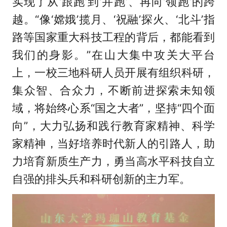
实现了从‘跟跑’到‘并跑’、再向‘领跑’的跨
越。“像‘嫦娥’揽月、‘祝融’探火、‘北斗’指
路等国家重大科技工程的背后，都能看到
我们的身影。”在山大集中攻关大平台
上，一校三地科研人员开展有组织科研，
集众智、合众力，不断前进探索未知领
域，将始终心系“国之大者”，坚持“四个面
向”，大力弘扬和践行教育家精神、科学
家精神，当好培养时代新人的引路人，助
力培育新质生产力，勇当高水平科技自立
自强的排头兵和科研创新的主力军。