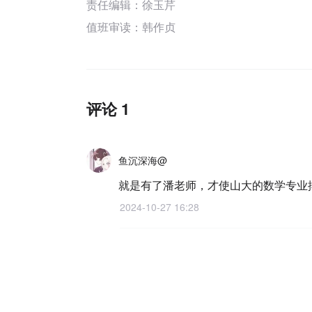
责任编辑：徐玉芹
值班审读：韩作贞
评论 1
鱼沉深海@
就是有了潘老师，才使山大的数学专业
2024-10-27 16:28