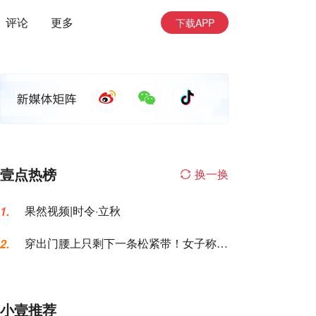
评论
更多
下载APP
壹点热榜
换一换
果然视频|时令·立秋
1.
穿出门腰上只剩下一条松紧带！女子称名
2.
创优品一次性内裤让自己“颜面尽失”
小壹推荐