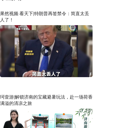
果然视频·看天下|特朗普再签禁令：简直太丢
人了！
珂壹游|解锁济南的宝藏避暑玩法，赴一场荷香
满溢的清凉之旅