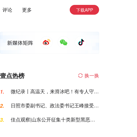
评论
更多
下载APP
壹点热榜
换一换
微纪录丨高温天，来滑冰吧！有专人守护
1.
让你勇敢滑行
日照市委副书记、政法委书记王峰接受纪
2.
律审查和监察调查
佳点观察|山东公开征集十类新型黑恶犯
3.
罪线索，黑恶犯罪换了“马甲”也要打