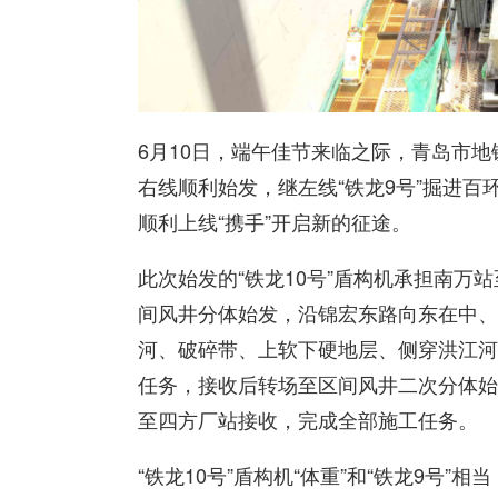
6月10日，端午佳节来临之际，青岛市地铁
右线顺利始发，继左线“铁龙9号”掘进百环
顺利上线“携手”开启新的征途。
此次始发的“铁龙10号”盾构机承担南万
间风井分体始发，沿锦宏东路向东在中、
河、破碎带、上软下硬地层、侧穿洪江河
任务，接收后转场至区间风井二次分体始
至四方厂站接收，完成全部施工任务。
“铁龙10号”盾构机“体重”和“铁龙9号”