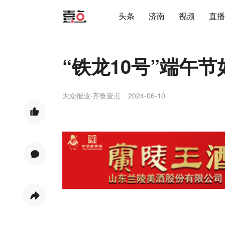
头条
济南
视频
直播
“铁龙10号”端午
大众报业·齐鲁壹点
2024-06-10