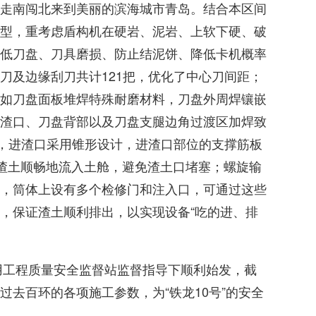
走南闯北来到美丽的滨海城市青岛。结合本区间
型，重考虑盾构机在硬岩、泥岩、上软下硬、破
低刀盘、刀具磨损、防止结泥饼、降低卡机概率
刀及边缘刮刀共计121把，优化了中心刀间距；
如刀盘面板堆焊特殊耐磨材料，刀盘外周焊镶嵌
渣口、刀盘背部以及刀盘支腿边角过渡区加焊致
时，进渣口采用锥形设计，进渣口部位的支撑筋板
渣土顺畅地流入土舱，避免渣土口堵塞；螺旋输
，筒体上设有多个检修门和注入口，可通过这些
，保证渣土顺利排出，以实现设备“吃的进、排
公用工程质量安全监督站监督指导下顺利始发，截
去百环的各项施工参数，为“铁龙10号”的安全