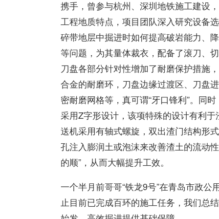
携手，曾参与杭州、深圳地铁施工建设，
工程地质特点，项目团队深入研究设备选
碎带地层中掘进时如何提高破岩能力、降
等问题，为其量体裁衣，配备了滚刀、切
刀盘各部分针对性增加了耐磨保护措施，
合金的耐磨环，刀盘边缘过渡区、刀盘进
密耐磨网格等，真可谓“牙口锋利”。同
采用Z字形设计，该项特殊的设计有利于
送机采用有轴式螺旋，双出渣门结构形式
孔注入膨润土或泡沫来改善渣土的流动性
的顺”，从而大幅提升工效。
一个半月前哥哥“铁龙9号”在青岛市政
止目前已完成百环的施工任务，我们总结过
始发，高效掘进提供基础保障。