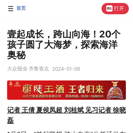
首页
打开
壹起成长，跨山向海！20个
孩子圆了大海梦，探索海洋
奥秘
大众报业·齐鲁壹点
2024-01-06
记者 王倩 夏侯凤超 刘桂斌 见习记者 徐晓
磊