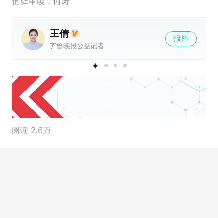
值班审读：何涛
王倩
报料
齐鲁晚报公益记者
阅读 2.6万