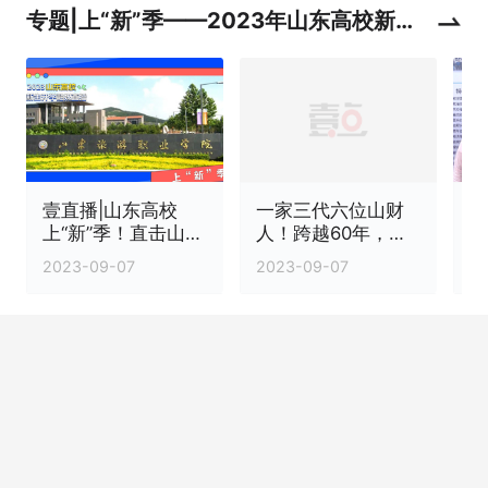
专题|上“新”季——2023年山东高校新生
开学融媒报道
壹直播|山东高校
一家三代六位山财
5
上“新”季！直击山东
人！跨越60年，他
山
旅游职业学院萌新
和爷爷成了隔代校
2023-09-07
2023-09-07
2
报到
友
每