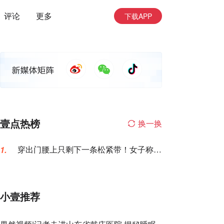
评论
更多
下载APP
壹点热榜
换一换
穿出门腰上只剩下一条松紧带！女子称名
1.
创优品一次性内裤让自己“颜面尽失”
小壹推荐