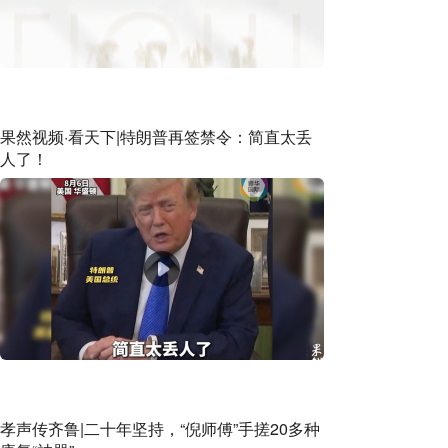
果然视频·看天下|特朗普再签禁令：简直太丢
人了！
孝声传齐鲁|二十年坚持，“倪师傅”手搓20多种