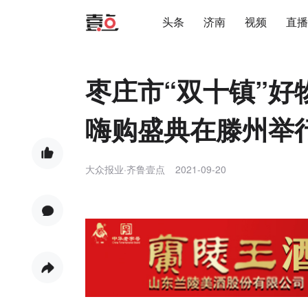
头条
济南
视频
直播
枣庄市“双十镇”好
嗨购盛典在滕州举
大众报业·齐鲁壹点
2021-09-20