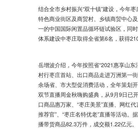
结合全市乡村振兴“双十镇”建设，今年
特色商业街区及商贸村、乡镇商贸中心及
一的中国国际闲置品循环链试验区，同时
体系建设中枣庄取得全省第6名，获得21
岳增波介绍，今年按照省“2021惠享山
村行枣庄首站、出口商品走进万洲第一街、
余场省、市大型促消费活动，全年策划开展
双节直播周金秋嗨购盛典，从9月9日已开
口商品惠万家、“枣庄美景”直播、网红
推荐官”、“枣庄名特优老”直播等活动。
播带货商品82.3万件，成交额1.22亿元。