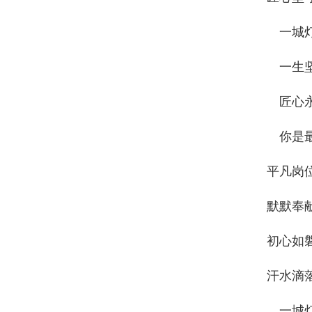
一城
一生
匠心
你是
平凡岗
默默奉
初心如
汗水滴
一城