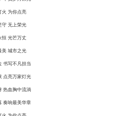
灯火 为你点亮
坚守 无上荣光
永恒 光芒万丈
最美 城市之光
位 书写不凡担当
献 点亮万家灯光
磐 热血胸中流淌
落 奏响最美华章
灯火 为你点亮