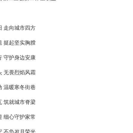
阳 走向城市四方
阻 挺起坚实胸膛
行 守护身边安康
头 无畏烈焰风霜
动 温暖寒冬街巷
瓦 筑就城市脊梁
迎 细心守护家常
守 不负岁月荣光