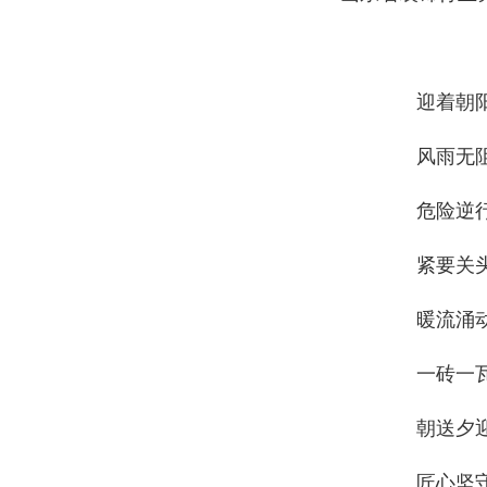
迎着朝
风雨无
危险逆
紧要关
暖流涌
一砖一
朝送夕
匠心坚