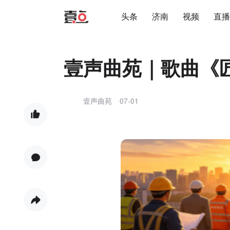
头条
济南
视频
直播
壹声曲苑｜歌曲《
壹声曲苑
07-01