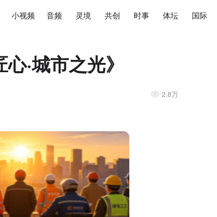
小视频
音频
灵境
共创
时事
体坛
国际
匠心·城市之光》
2.8万