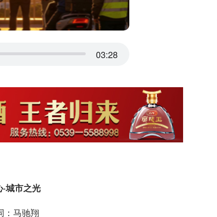
03:28
心·城市之光
词：马驰翔