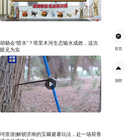
胡杨会“喷水”？塔里木河生态输水成效，这次
首页
眼见为实
顶部
珂壹游|解锁济南的宝藏避暑玩法，赴一场荷香