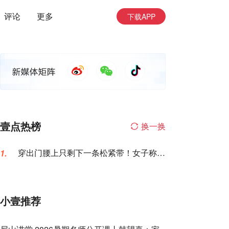
评论
更多
下载APP
壹点热榜
换一换
穿出门腰上只剩下一条松紧带！女子称名
1.
创优品一次性内裤让自己“颜面尽失”
小壹推荐