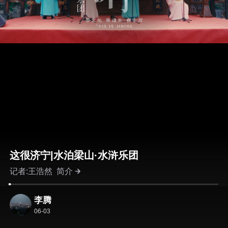
这很济宁|水泊梁山·水浒乐团
记者:王浩然
简介
李腾
06-03