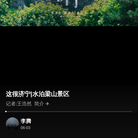
这很济宁|水泊梁山景区
记者:王浩然
简介
李腾
06-03