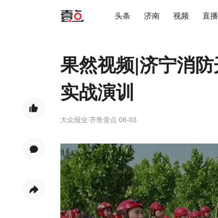
头条
济南
视频
直播
果然视频|济宁消
实战演训
大众报业·齐鲁壹点
06-03