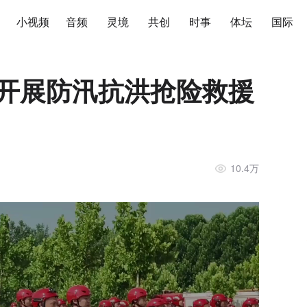
小视频
音频
灵境
共创
时事
体坛
国际
防开展防汛抗洪抢险救援
10.4万