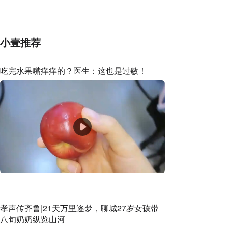
家解读成因
小壹推荐
吃完水果嘴痒痒的？医生：这也是过敏！
孝声传齐鲁|21天万里逐梦，聊城27岁女孩带
八旬奶奶纵览山河