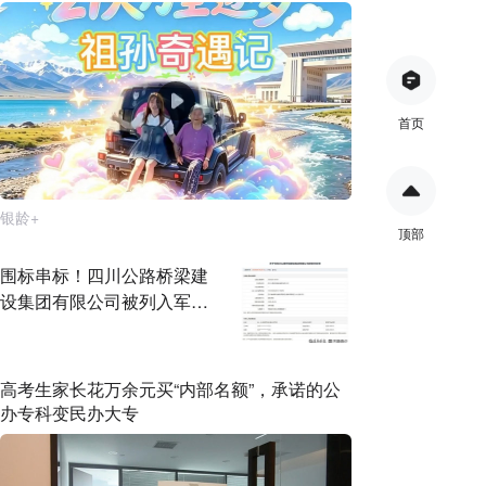
首页
银龄+
顶部
围标串标！四川公路桥梁建
设集团有限公司被列入军采
暂停名单
高考生家长花万余元买“内部名额”，承诺的公
办专科变民办大专