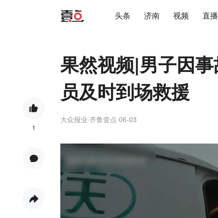
头条
济南
视频
直播
果然视频|男子因
员及时到场救援
大众报业·齐鲁壹点
06-03
1