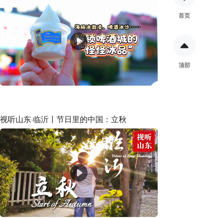
首页
顶部
视听山东·临沂丨节日里的中国：立秋