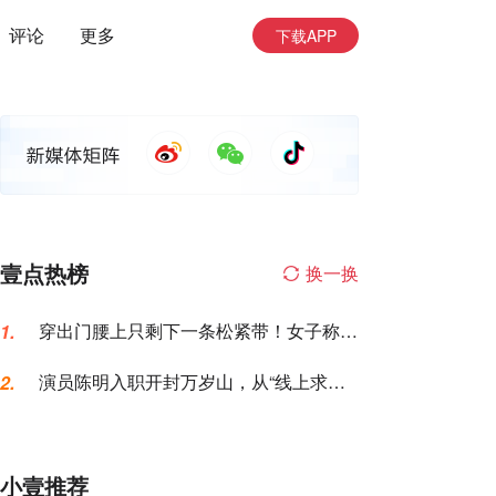
评论
更多
下载APP
壹点热榜
换一换
穿出门腰上只剩下一条松紧带！女子称名
1.
创优品一次性内裤让自己“颜面尽失”
演员陈明入职开封万岁山，从“线上求
2.
职”到“线下到岗”仅用6天，本人发声
小壹推荐