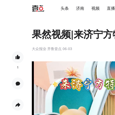
头条
济南
视频
直播
果然视频|来济宁
大众报业·齐鲁壹点
06-03
1