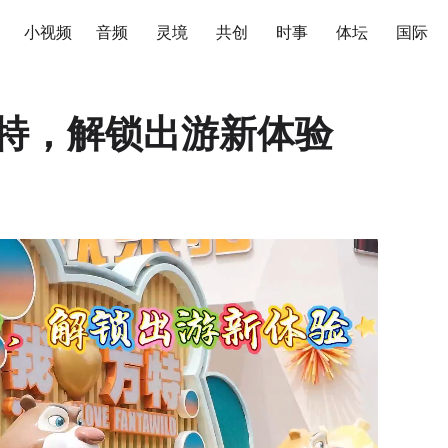
小视频
音频
灵境
共创
时事
体坛
国际
方特，解锁出游新体验