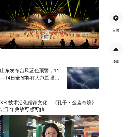
首页
顶部
山东发布台风蓝色预警，11
—14日全省将有大范围强降
雨
XR 技术活化儒家文化，《孔子・金鸢奇境》
让千年典故可感可触