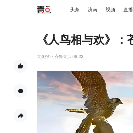
头条
济南
视频
直播
《人鸟相与欢》：
大众报业·齐鲁壹点
06-22