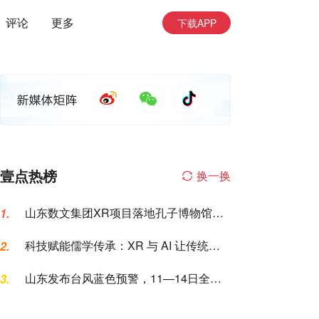
评论
更多
下载APP
壹点热榜
换一换
山东数文集团XR项目落地孔子博物馆，
1.
科技赋能传统文化“两创”
科技赋能儒学传承：XR 与 AI 让传统文
2.
化 “潮” 起来
山东发布台风蓝色预警，11—14日全省
3.
将有大范围强降雨