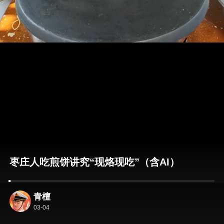
枣庄人吃煎饼讲究“现烙现吃”（含AI）
青檀
03-04