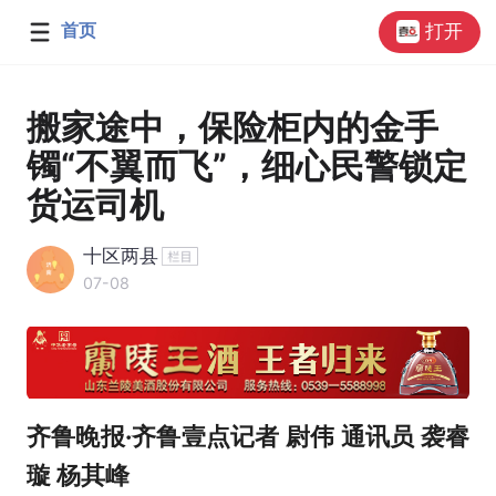
首页
打开
搬家途中，保险柜内的金手
镯“不翼而飞”，细心民警锁定
货运司机
十区两县
07-08
齐鲁晚报·齐鲁壹点记者 尉伟 通讯员 袭睿
璇 杨其峰