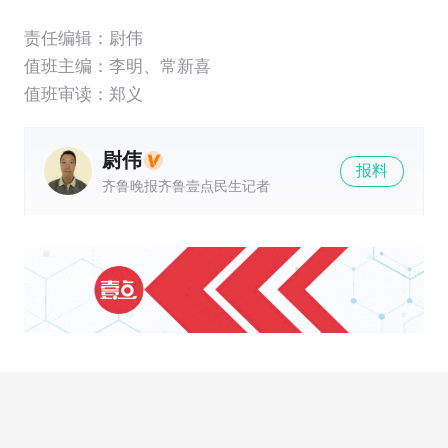
责任编辑：尉伟
值班主编：
李明
、
常新喜
值班审读：郑义
尉伟
报料
齐鲁晚报齐鲁壹点民生记者