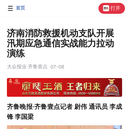
首页
打开
济南消防救援机动支队开展
汛期应急通信实战能力拉动
演练
大众报业·齐鲁壹点
07-08
齐鲁晚报·齐鲁壹点记者 尉伟 通讯员 李成
锋 李国梁