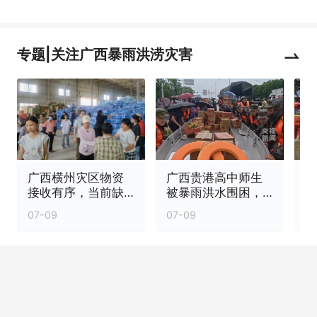
专题|关注广西暴雨洪涝灾害
广西横州灾区物资
广西贵港高中师生
接收有序，当前缺
被暴雨洪水围困，
口集中在母婴用品
解放军携物资紧急
07-09
07-09
0
及消杀品类
救援