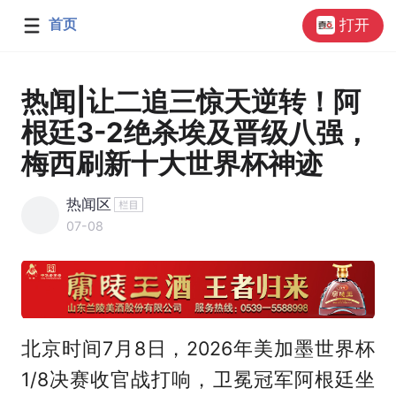
首页
打开
热闻|让二追三惊天逆转！阿
根廷3-2绝杀埃及晋级八强，
梅西刷新十大世界杯神迹
热闻区
07-08
北京时间7月8日，2026年美加墨世界杯
1/8决赛收官战打响，卫冕冠军阿根廷坐