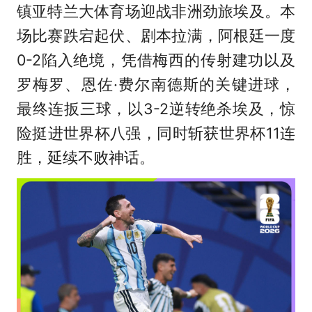
镇亚特兰大体育场迎战非洲劲旅埃及。本
场比赛跌宕起伏、剧本拉满，阿根廷一度
0-2陷入绝境，凭借梅西的传射建功以及
罗梅罗、恩佐·费尔南德斯的关键进球，
最终连扳三球，以3-2逆转绝杀埃及，惊
险挺进世界杯八强，同时斩获世界杯11连
胜，延续不败神话。