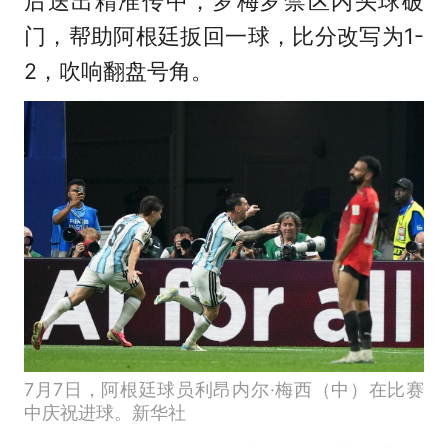
后送出精准传中，罗梅罗禁区内头球破
门，帮助阿根廷扳回一球，比分改写为1-
2，吹响翻盘号角。
7月7日，阿根廷球员利昂内尔·梅西（中）在比赛
中庆祝进球。新华社