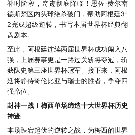
补时阶段，奇迹彻底降临！恩佐·费尔南
德斯禁区内头球绝杀破门，帮助阿根廷3-
2完成超级逆转，书写本届世界杯经典翻
盘剧本。
至此，阿根廷连续两届世界杯成功闯入八
强，上届赛事更是一路过关斩将夺冠，斩
获队史第三座世界杯冠军。接下来，阿根
廷将静待哥伦比亚与瑞士的胜者，争夺四
强席位。
封神一战！梅西单场缔造十大世界杯历史
神迹
本场跌宕起伏的逆转之战，为梅西的世界