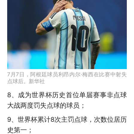
7月7日，阿根廷球员利昂内尔·梅西在比赛中射失
点球后。新华社
8、成为世界杯历史首位单届赛事非点球
大战两度罚失点球的球员；
9、世界杯累计8次主罚点球，次数位居历
史第一；