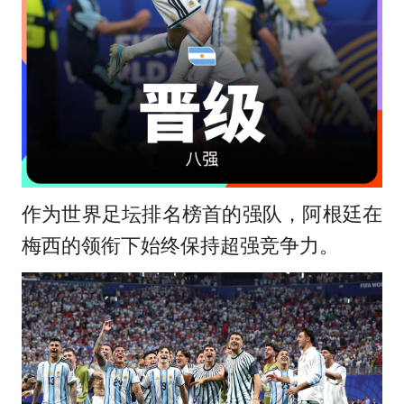
作为世界足坛排名榜首的强队，阿根廷在
梅西的领衔下始终保持超强竞争力。