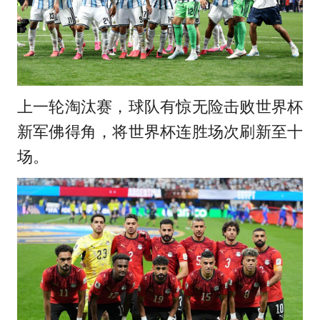
上一轮淘汰赛，球队有惊无险击败世界杯
新军佛得角，将世界杯连胜场次刷新至十
场。