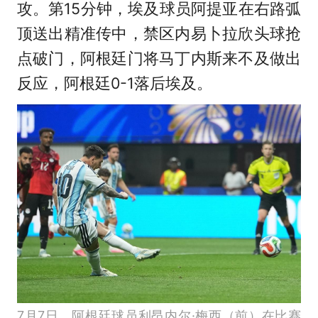
攻。第15分钟，埃及球员阿提亚在右路弧
顶送出精准传中，禁区内易卜拉欣头球抢
点破门，阿根廷门将马丁内斯来不及做出
反应，阿根廷0-1落后埃及。
7月7日，阿根廷球员利昂内尔·梅西（前）在比赛