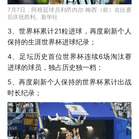
7月7日，阿根廷球员利昂内尔·梅西（前）在比赛
后庆祝胜利。新华社
3、世界杯累计21粒进球，再度刷新个人
保持的生涯世界杯进球纪录；
4、足坛历史首位世界杯连续6场淘汰赛
进球的球员，独占历史独一档；
5、再度刷新个人保持的世界杯累计出战
时长纪录；