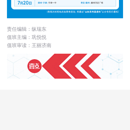
责任编辑：纵瑞东
值班主编：
巩悦悦
值班审读：王丽济南