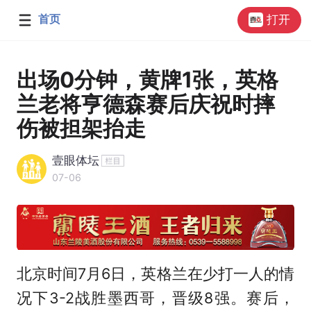
首页
打开
出场0分钟，黄牌1张，英格
兰老将亨德森赛后庆祝时摔
伤被担架抬走
壹眼体坛
07-06
北京时间7月6日，英格兰在少打一人的情
况下3-2战胜墨西哥，晋级8强。赛后，