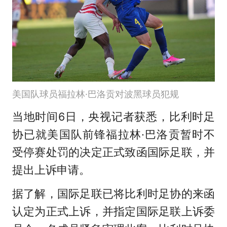
美国队球员福拉林·巴洛贡对波黑球员犯规
当地时间6日，央视记者获悉，比利时足
协已就美国队前锋福拉林·巴洛贡暂时不
受停赛处罚的决定正式致函国际足联，并
提出上诉申请。
据了解，国际足联已将比利时足协的来函
认定为正式上诉，并指定国际足联上诉委