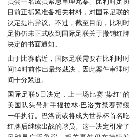
员会一名成员紧急审理此案。比利时足协
目前正抓紧准备相关材料，对国际足联的
决定提出异议。不过，截至目前，比利时
足协仍未正式收到国际足联关于撤销红牌
决定的书面通知。
由于比赛临近，国际足联需要在比利时时
间14时前作出最终裁决，因此案件审理时
间十分紧迫。
国际足联5日决定，上一场比赛“染红”的
美国队头号射手福拉林·巴洛贡禁赛暂缓
一年执行。巴洛贡或将成为世界杯首名吃
红牌后继续出战的球员。这一决定引发了