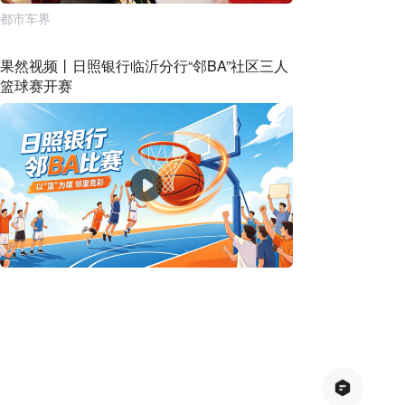
都市车界
果然视频丨日照银行临沂分行“邻BA”社区三人
篮球赛开赛