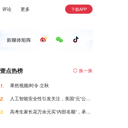
评论
更多
下载APP
壹点热榜
换一换
果然视频|时令·立秋
1.
人工智能安全性引发关注，美国“元”公司
2.
AI模型测试期间入侵一家公司
高考生家长花万余元买“内部名额”，承诺
3.
的公办专科变民办大专