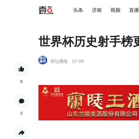
头条
济南
视频
直播
世界杯历史射手榜更
体坛播报
07-06
6
2