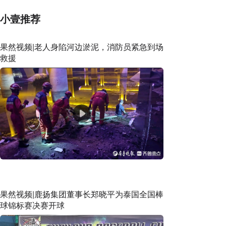
小壹推荐
果然视频|老人身陷河边淤泥，消防员紧急到场
救援
果然视频|鹿扬集团董事长郑晓平为泰国全国棒
球锦标赛决赛开球