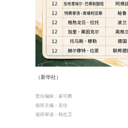
（新华社）
责任编辑：崔可腾
值班主编：
吴佳
值班审读：韩忠卫