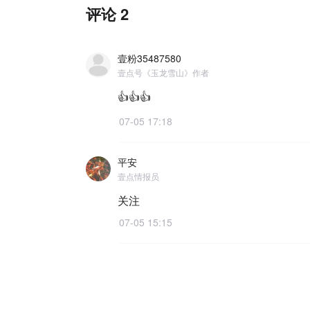
评论 2
壹粉35487580
壹点号《玉龙雪山》作者
👍👍👍
07-05 17:18
平安
壹点情报员
关注
07-05 15:15