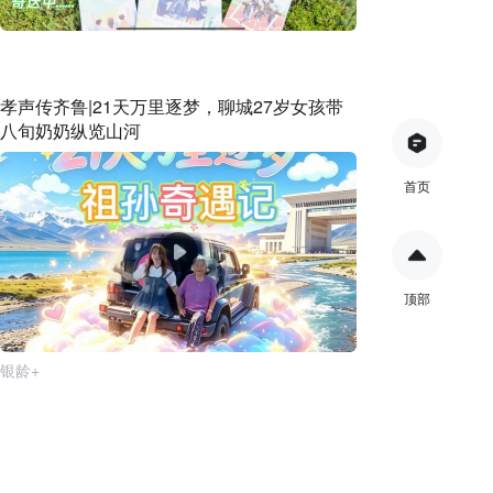
孝声传齐鲁|21天万里逐梦，聊城27岁女孩带
八旬奶奶纵览山河
首页
顶部
银龄+