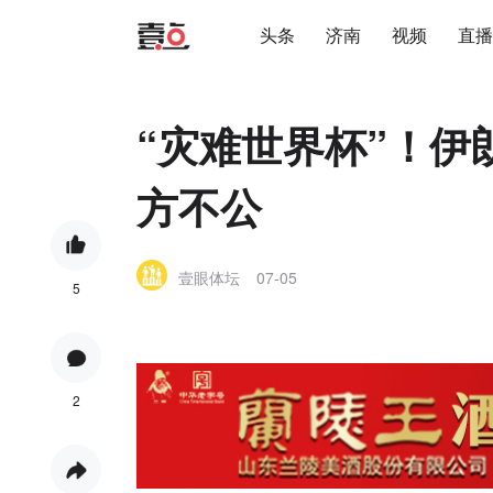
头条
济南
视频
直播
“灾难世界杯”！伊
方不公
壹眼体坛
07-05
5
2