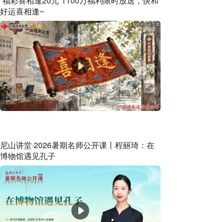
“福彩喜相逢20元”1100万福利限时放送，快和
好运喜相逢~
尼山讲堂·2026暑期名师公开课丨程丽琦：在
博物馆遇见孔子