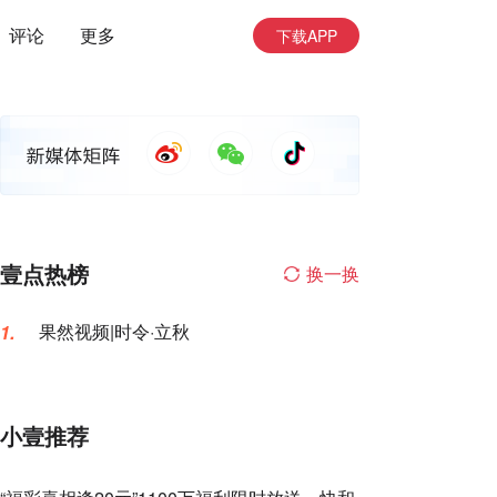
评论
更多
下载APP
壹点热榜
换一换
果然视频|时令·立秋
1.
小壹推荐