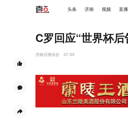
头条
济南
视频
直播
C罗回应“世界杯后
济南日报综合
07-03