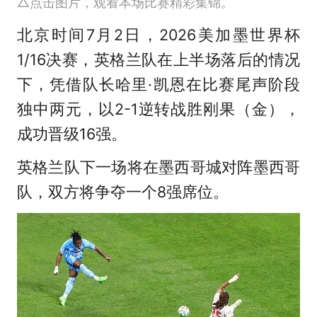
△点击图片，观看本场比赛精彩集锦。
北京时间7月2日，2026美加墨世界杯
1/16决赛，英格兰队在上半场落后的情况
下，凭借队长哈里·凯恩在比赛尾声阶段
独中两元，以2-1逆转战胜刚果（金），
成功晋级16强。
英格兰队下一场将在墨西哥城对阵墨西哥
队，双方将争夺一个8强席位。