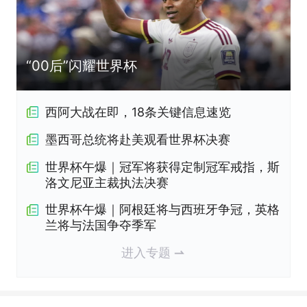
“00后”闪耀世界杯
西阿大战在即，18条关键信息速览
墨西哥总统将赴美观看世界杯决赛
世界杯午爆｜冠军将获得定制冠军戒指，斯
洛文尼亚主裁执法决赛
世界杯午爆｜阿根廷将与西班牙争冠，英格
兰将与法国争夺季军
进入专题