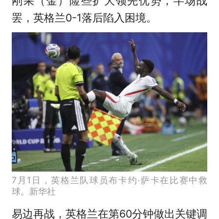
刚果（金）险些扩大领先优势，半场战
罢，英格兰0-1落后陷入困境。
7月1日，英格兰队球员布卡约·萨卡在比赛中救
球。新华社
易边再战，英格兰在第60分钟做出关键调