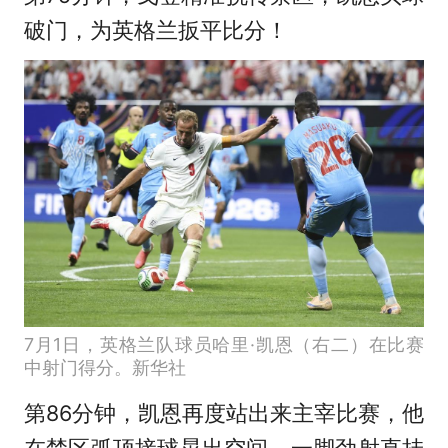
破门，为英格兰扳平比分！
7月1日，英格兰队球员哈里·凯恩（右二）在比赛
中射门得分。新华社
第86分钟，凯恩再度站出来主宰比赛，他