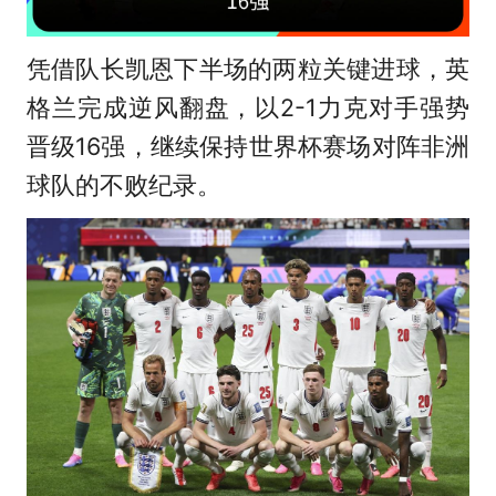
凭借队长凯恩下半场的两粒关键进球，英
格兰完成逆风翻盘，以2-1力克对手强势
晋级16强，继续保持世界杯赛场对阵非洲
球队的不败纪录。