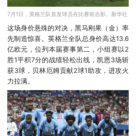
7月1日，英格兰队首发球员在比赛前合影。新华社
这场身价悬殊的对决，黑马刚果（金）率
先制造惊喜。英格兰全队总身价高达13.6
亿欧元，位列本届赛事第二，小组赛以2
胜1平积7分的战绩轻松出线，凯恩3场斩
获3球，贝林厄姆贡献2球1助攻，进攻火
力拉满。