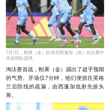
7月1日，刚果（金）队球员西蓬加（前）在比赛中
庆祝球队进球。
淘汰赛首战，刚果（金）踢出了超乎预期
的气势。开场仅7分钟，他们便抓住英格
兰后防线的疏漏，由西蓬加低射先拔头
筹。