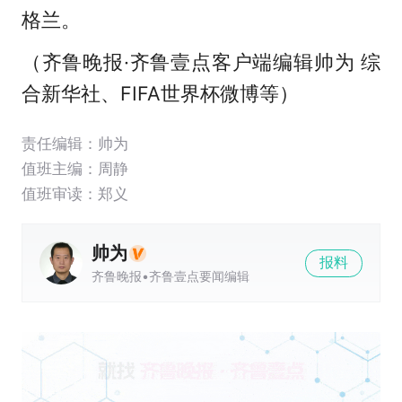
格兰。
（齐鲁晚报·齐鲁壹点客户端编辑帅为 综
合新华社、FIFA世界杯微博等）
责任编辑：帅为
值班主编：
周静
值班审读：郑义
帅为
报料
齐鲁晚报•齐鲁壹点要闻编辑