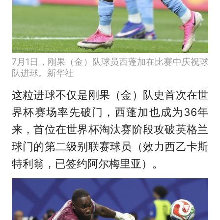
7月1日，刚果（金）队球员西蓬加在比赛中庆祝球
队进球。新华社
这粒进球不仅是刚果（金）队史首次在世
界杯赛场率先破门，西蓬加也成为36年
来，首位在世界杯淘汰赛阶段攻破英格兰
球门的第二级别联赛球员（效力西乙卡斯
特利翁，已签约阿尔梅里亚）。