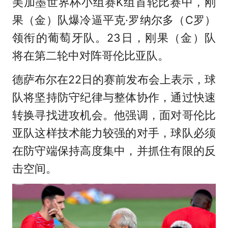
美加墨世界杯小组赛K组首轮比赛中，刚
果（金）队爆冷逼平克·罗纳尔多（C罗）
领衔的葡萄牙队。23日，刚果（金）队
将在第二轮中对阵哥伦比亚队。
德萨布尔在22日的赛前发布会上表示，球
队将坚持防守纪律与整体协作，通过快速
转换寻找进攻机会。他强调，面对哥伦比
亚队这样技术能力较强的对手，球队必须
在防守端保持高度集中，并抓住有限的反
击空间。