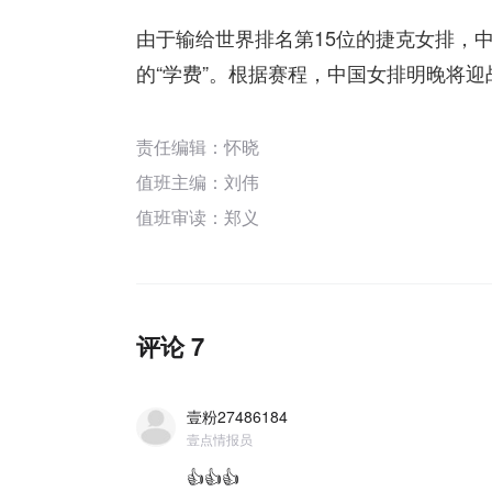
由于输给世界排名第15位的捷克女排，中
的“学费”。根据赛程，中国女排明晚将
责任编辑：怀晓
值班主编：
刘伟
值班审读：郑义
评论 7
壹粉27486184
壹点情报员
👍👍👍