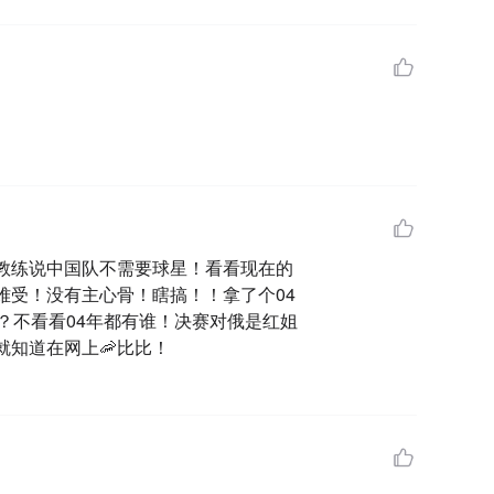
教练说中国队不需要球星！看看现在的
难受！没有主心骨！瞎搞！！拿了个04
？不看看04年都有谁！决赛对俄是红姐
知道在网上🦐比比！