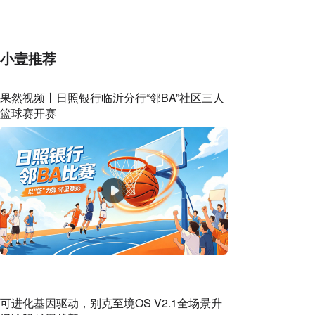
的公办专科变民办大专
小壹推荐
果然视频丨日照银行临沂分行“邻BA”社区三人
篮球赛开赛
可进化基因驱动，别克至境OS V2.1全场景升