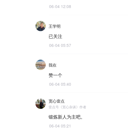
06-04 12:08
王学明
已关注
06-04 05:57
我在
赞一个
06-04 05:40
宽心壹点
壹点号《宽心杂谈》作者
锻炼新人为主吧。
06-04 05:21