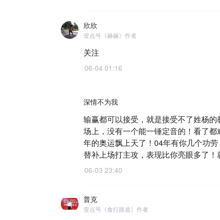
欣欣
壹点号《赫赫》作者
关注
06-04 01:16
深情不为我
输赢都可以接受，就是接受不了姓杨的
场上，没有一个能一锤定音的！看了都
年的奥运飘上天了！04年有你几个功劳
替补上场打主攻，表现比你亮眼多了！就
06-03 23:40
普克
壹点号《食行路途》作者