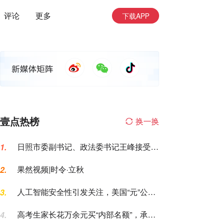
评论
更多
下载APP
壹点热榜
换一换
日照市委副书记、政法委书记王峰接受纪
1.
律审查和监察调查
果然视频|时令·立秋
2.
人工智能安全性引发关注，美国“元”公司
3.
AI模型测试期间入侵一家公司
高考生家长花万余元买“内部名额”，承诺
4.