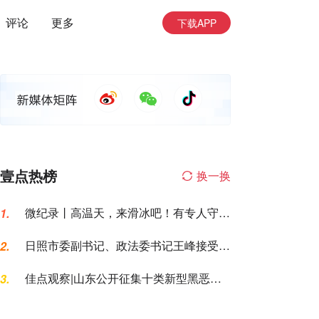
评论
更多
下载APP
壹点热榜
换一换
微纪录丨高温天，来滑冰吧！有专人守护
1.
让你勇敢滑行
日照市委副书记、政法委书记王峰接受纪
2.
律审查和监察调查
佳点观察|山东公开征集十类新型黑恶犯
3.
罪线索，黑恶犯罪换了“马甲”也要打