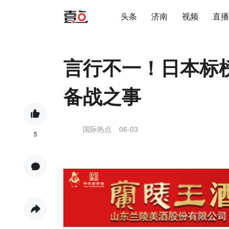
头条
济南
视频
直播
言行不一！日本标榜
备战之事
国际热点
06-03
5