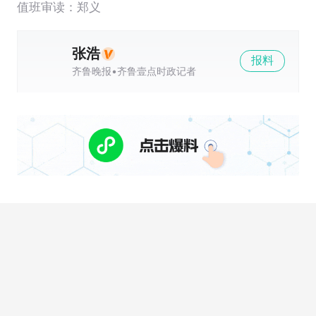
值班审读：郑义
张浩
报料
齐鲁晚报•齐鲁壹点时政记者