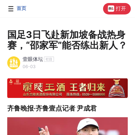
首页
打开
国足3日飞赴新加坡备战热身
赛，“邵家军”能否练出新人？
壹眼体坛
06-03
齐鲁晚报·齐鲁壹点记者 尹成君