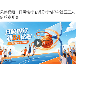
果然视频丨日照银行临沂分行“邻BA”社区三人
篮球赛开赛