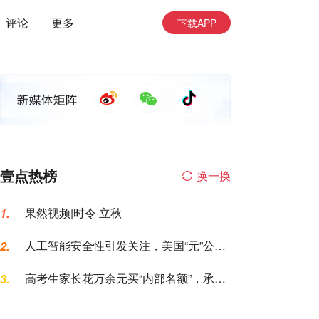
评论
更多
下载APP
壹点热榜
换一换
果然视频|时令·立秋
1.
人工智能安全性引发关注，美国“元”公司
2.
AI模型测试期间入侵一家公司
高考生家长花万余元买“内部名额”，承诺
3.
的公办专科变民办大专