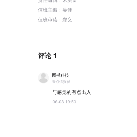
值班主编：
吴佳
值班审读：郑义
评论 1
图书科技
壹点情报员
与感觉的有点出入
06-03 19:50