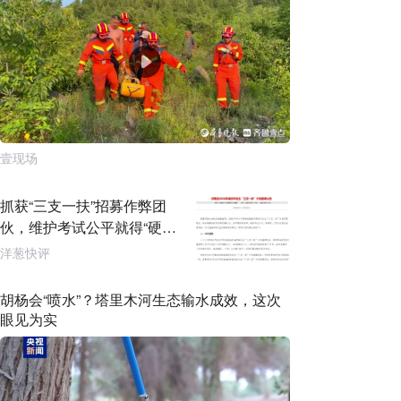
壹现场
抓获“三支一扶”招募作弊团
伙，维护考试公平就得“硬碰
硬”
洋葱快评
胡杨会“喷水”？塔里木河生态输水成效，这次
眼见为实