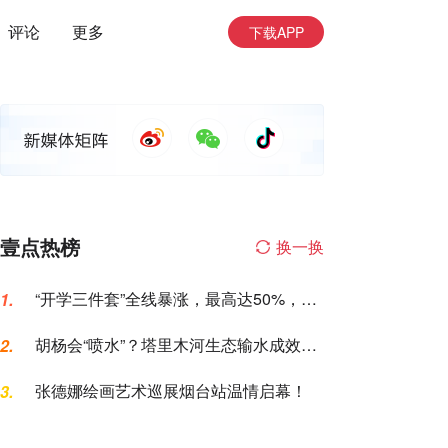
评论
更多
下载APP
壹点热榜
换一换
“开学三件套”全线暴涨，最高达50%，家
1.
长坐不住了
胡杨会“喷水”？塔里木河生态输水成效，
2.
这次眼见为实
张德娜绘画艺术巡展烟台站温情启幕！
3.