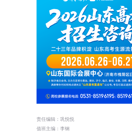
责任编辑：巩悦悦
值班主编：
李钢