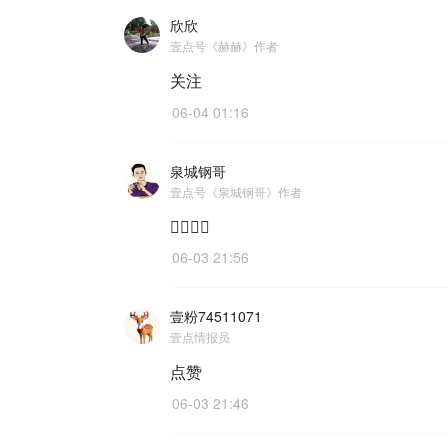
欣欣
壹点号《赫赫》作者
关注
06-04 01:16
泉城钢哥
壹点号《泉城钢哥》作者
👌🏻👌🏻
06-03 21:56
壹粉74511071
壹点情报员
点赞
06-03 21:46