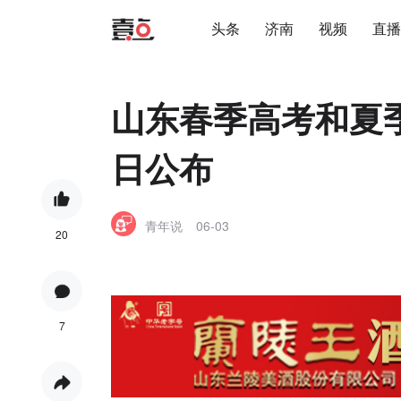
头条
济南
视频
直播
山东春季高考和夏季
日公布
青年说
06-03
20
7