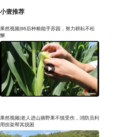
小壹推荐
果然视频|95后种粮能手苏园，努力耕耘不松
懈
果然视频|老人进山摘野果不慎受伤，消防员利
用担架帮其脱困