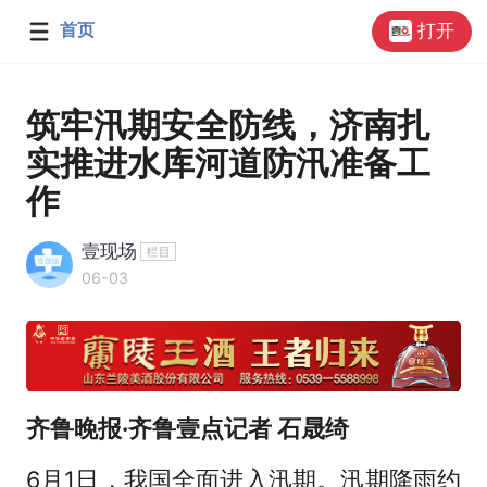
首页
打开
筑牢汛期安全防线，济南扎
实推进水库河道防汛准备工
作
壹现场
06-03
齐鲁晚报·齐鲁壹点记者 石晟绮
6月1日，我国全面进入汛期。汛期降雨约