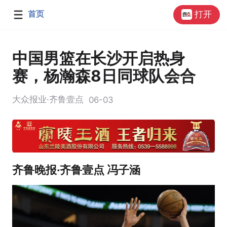
首页
打开
中国男篮在长沙开启热身
赛，杨瀚森8日同球队会合
大众报业·齐鲁壹点
06-03
齐鲁晚报·齐鲁壹点 冯子涵