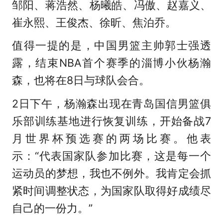
邹阳、蒋浩然、杨曦皓、冯傲、赵嘉义、
崔永熙、王俊杰、徐昕、焦泊乔。
值得一提的是，中国男篮主帅郭士强透
露，结束NBA首个赛季的淄博小伙杨瀚
森，也将在8日与球队会合。
2日下午，杨瀚森出现在青岛国信男篮俱
乐部训练基地进行恢复训练，开始备战7
月世界杯预选赛的两场比赛。他表
示：“代表国家队参加比赛，这是每一个
运动员的梦想，我也不例外。我肯定会抓
紧时间调整状态，为国家队取得好成绩尽
自己的一份力。”