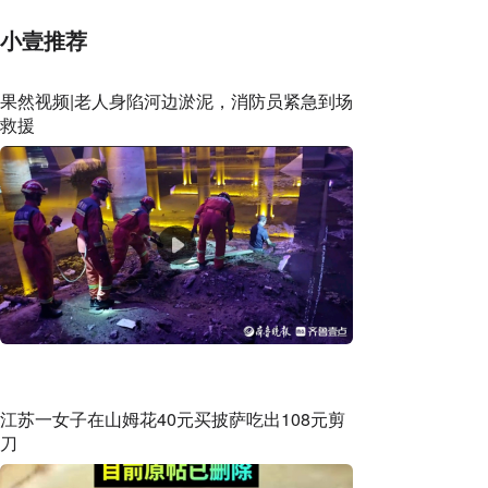
小壹推荐
果然视频|老人身陷河边淤泥，消防员紧急到场
救援
江苏一女子在山姆花40元买披萨吃出108元剪
刀