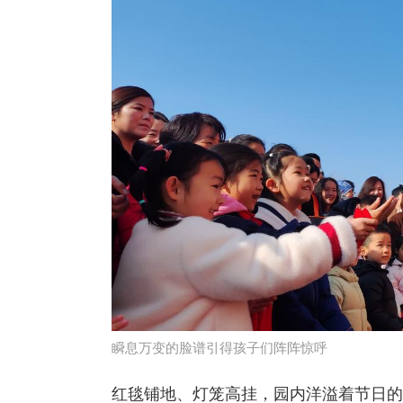
瞬息万变的脸谱引得孩子们阵阵惊呼
红毯铺地、灯笼高挂，园内洋溢着节日的