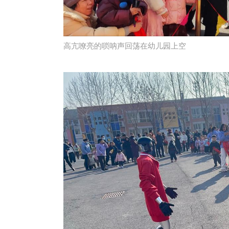
高亢嘹亮的唢呐声回荡在幼儿园上空