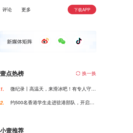
评论
更多
下载APP
壹点热榜
换一换
微纪录丨高温天，来滑冰吧！有专人守护
1.
让你勇敢滑行
约500名香港学生走进驻港部队，开启军
2.
营生活体验之旅
小壹推荐