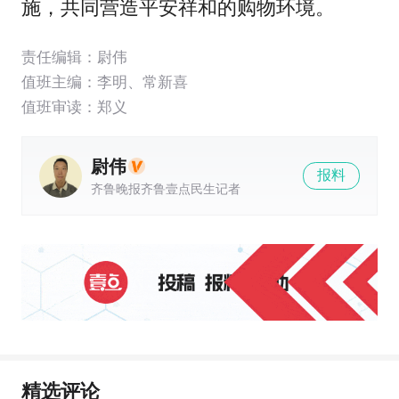
施，共同营造平安祥和的购物环境。
责任编辑：尉伟
值班主编：
李明
、
常新喜
值班审读：郑义
尉伟
报料
齐鲁晚报齐鲁壹点民生记者
精选评论