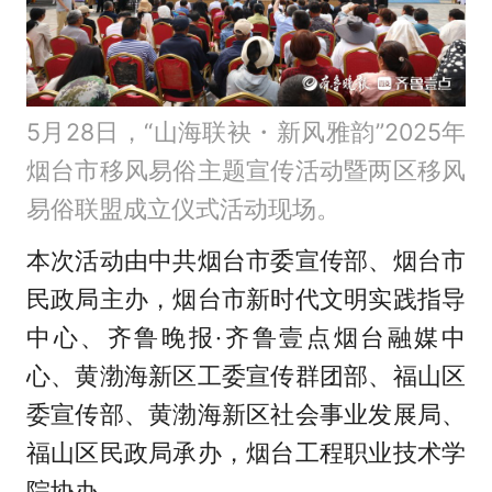
5月28日，“山海联袂・新风雅韵”2025年
烟台市移风易俗主题宣传活动暨两区移风
易俗联盟成立仪式活动现场。
本次活动由中共烟台市委宣传部、烟台市
民政局主办，烟台市新时代文明实践指导
中心、齐鲁晚报·齐鲁壹点烟台融媒中
心、黄渤海新区工委宣传群团部、福山区
委宣传部、黄渤海新区社会事业发展局、
福山区民政局承办，烟台工程职业技术学
院协办。