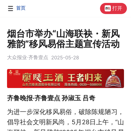
首页
打开
烟台市举办“山海联袂・新风
雅韵”移风易俗主题宣传活动
大众报业·齐鲁壹点
2025-05-28
齐鲁晚报·齐鲁壹点 孙淑玉 吕奇
为进一步深化移风易俗，破除陈规陋习，
倡导社会文明新风尚，5月28日上午，“山