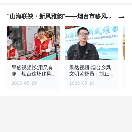
“山海联袂・新风雅韵”——烟台市移风易
俗主题宣传活动专题报道
果然视频|实用又有
果然视频|烟台乡风
果
趣，烟台这场移风
文明监督员：制止
俗
易俗文化展示大
不文明行为，宣传
2025-05-29
2025-05-29
2
集“干货”多
文明理念