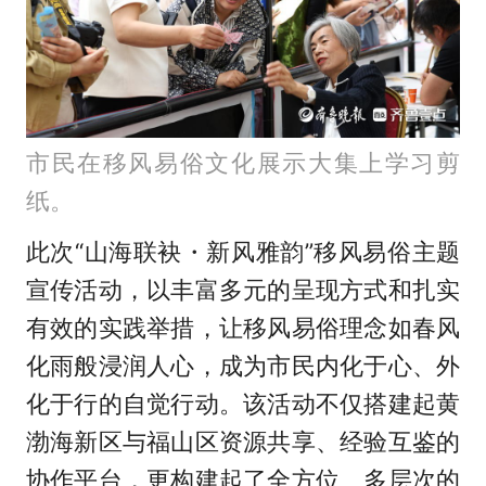
市民在移风易俗文化展示大集上学习剪
纸。
此次“山海联袂・新风雅韵”移风易俗主题
宣传活动，以丰富多元的呈现方式和扎实
有效的实践举措，让移风易俗理念如春风
化雨般浸润人心，成为市民内化于心、外
化于行的自觉行动。该活动不仅搭建起黄
渤海新区与福山区资源共享、经验互鉴的
协作平台，更构建起了全方位、多层次的