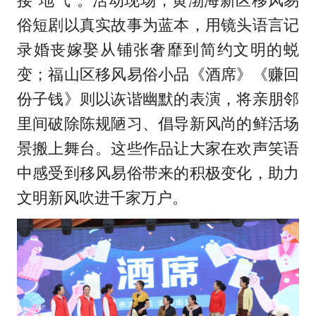
接“地气”。活动现场，黄渤海新区移风易
俗短剧以真实故事为蓝本，用镜头语言记
录婚丧嫁娶从铺张奢靡到简约文明的蜕
变；福山区移风易俗小品《酒席》《赚回
份子钱》则以诙谐幽默的表演，将亲朋邻
里间破除陈规陋习、倡导新风尚的鲜活场
景搬上舞台。这些作品让大家在欢声笑语
中感受到移风易俗带来的积极变化，助力
文明新风吹进千家万户。