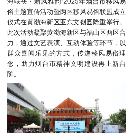
海联袂・新风雅韵”2025年烟台市移风易
俗主题宣传活动暨两区移风易俗联盟成立
仪式在黄渤海新区亚东文创园隆重举行。
此次活动凝聚黄渤海新区与福山区两区合
力，通过文艺表演、互动体验等环节，以
群众喜闻乐见的方式，传递移风易俗理
念，助力烟台市精神文明建设再上新台
阶。