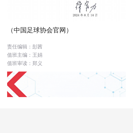
（中国足球协会官网）
责任编辑：彭茜
值班主编：
王娟
值班审读：郑义