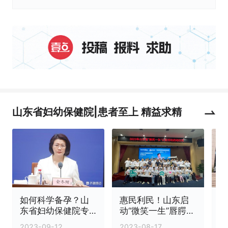
山东省妇幼保健院|患者至上 精益求精
如何科学备孕？山
惠民利民！山东启
果
东省妇幼保健院专
动“微笑一生”唇腭裂
二
家来支招
患儿公益救助活动
2023-09-12
2023-08-17
2