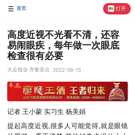
首页
打开
高度近视不光看不清，还容
易闹眼疾，每年做一次眼底
检查很有必要
大众报业·齐鲁壹点
2022-08-15
记者 王小蒙 实习生 杨美娟
提起高度近视,很多人可能觉得,就是眼镜