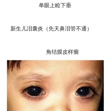
单眼上睑下垂
新生儿泪囊炎（先天鼻泪管不通）
角结膜皮样瘤