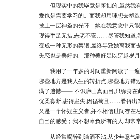
但现实中的我毕竟是笨拙的,虽然我有勇
爱也是需要学习的。而我却用理想去塑造
披上一层神圣的光环。她在我意念中只能远
现得手足无措,忐忑不安……尽管我知道,
变成一种无形的禁锢,最终导致她离我而去
失恋也是美好的。那种美好足以穿越岁月
我用了一年多的时间重新阅读了一遍这些
哪些地方是我人生的转折点,哪些地方错过
满了遗憾——“不识庐山真面目,只缘身在
优柔寡断,患得患失,因循苟且……看得出
又是一个怀疑主义者,并不相信世间存在
自己的感受；我不想辜负所有的人,却常
从经常喝醉到滴酒不沾,从少年意气到中