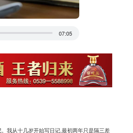
07:05
。我从十几岁开始写日记,最初两年只是隔三差