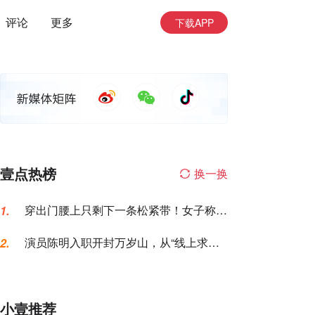
评论
更多
下载APP
壹点热榜
换一换
穿出门腰上只剩下一条松紧带！女子称名
1.
创优品一次性内裤让自己“颜面尽失”
演员陈明入职开封万岁山，从“线上求
2.
职”到“线下到岗”仅用6天，本人发声
小壹推荐