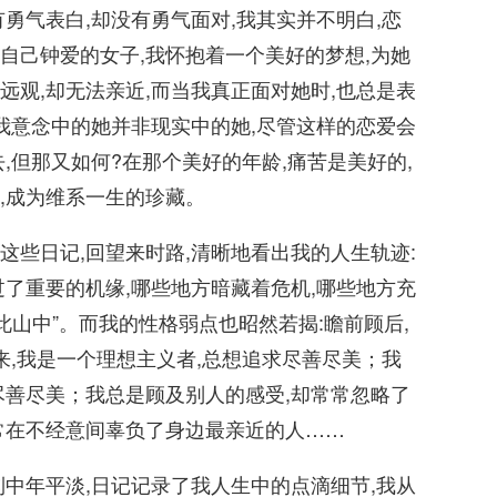
气表白,却没有勇气面对,我其实并不明白,恋
自己钟爱的女子,我怀抱着一个美好的梦想,为她
观,却无法亲近,而当我真正面对她时,也总是表
我意念中的她并非现实中的她,尽管这样的恋爱会
,但那又如何?在那个美好的年龄,痛苦是美好的,
,成为维系一生的珍藏。
日记,回望来时路,清晰地看出我的人生轨迹:
了重要的机缘,哪些地方暗藏着危机,哪些地方充
此山中”。而我的性格弱点也昭然若揭:瞻前顾后,
来,我是一个理想主义者,总想追求尽善尽美；我
尽善尽美；我总是顾及别人的感受,却常常忽略了
常在不经意间辜负了身边最亲近的人……
年平淡,日记记录了我人生中的点滴细节,我从