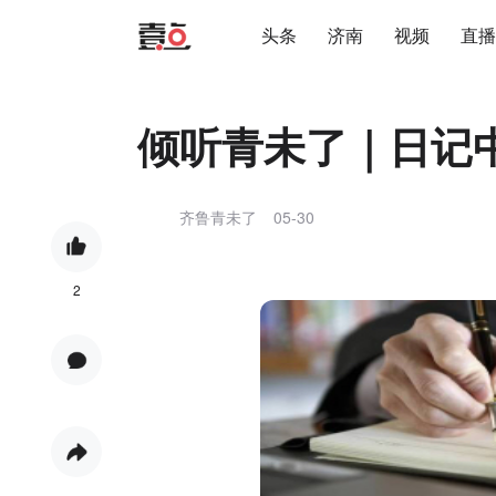
头条
济南
视频
直播
倾听青未了｜日记
齐鲁青未了
05-30
2