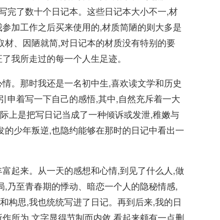
续写完了数十个日记本。这些日记本大小不一,材
我参加工作之后买来使用的,材质简陋的则大多是
取材、因陋就简,对日记本的材质没有特别的要
证了我所走过的每一个人生足迹。
情。那时我还是一名初中生,喜欢读文学和历史
且引申着写一下自己的感悟,其中,自然充斥着一大
际上是把写日记当成了一种倾诉或发泄,稚嫩与
发的少年叛逆,也隐约能够在那时的日记中看出一
起来。从一天的感想和心情,到见了什么人,做
局,乃至青春期的悸动、暗恋一个人的隐秘情感,
和构思,我也统统写进了日记。再到后来,我的日
作所为,文字显得节制而内敛,看起来颇有一点删