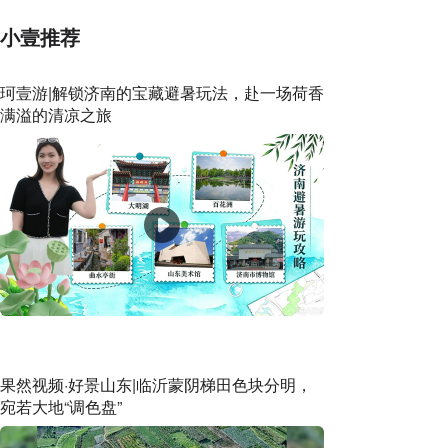
小壹推荐
珂壹游|解锁济南的宝藏避暑玩法，赴一场荷香
满溢的清凉之旅
果然视频·好景山东|临沂蒙阴梯田色块分明，
宛若大地“调色盘”