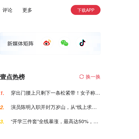
评论
更多
下载APP
壹点热榜
换一换
穿出门腰上只剩下一条松紧带！女子称名
1.
创优品一次性内裤让自己“颜面尽失”
演员陈明入职开封万岁山，从“线上求
2.
职”到“线下到岗”仅用6天，本人发声
“开学三件套”全线暴涨，最高达50%，家
3.
长坐不住了